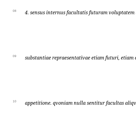
08
4. sensus internus facultatis futuram voluptatem
09
substantiae repraesentativae etiam futuri, etiam
10
appetitione. qvoniam nulla sentitur facultas ali