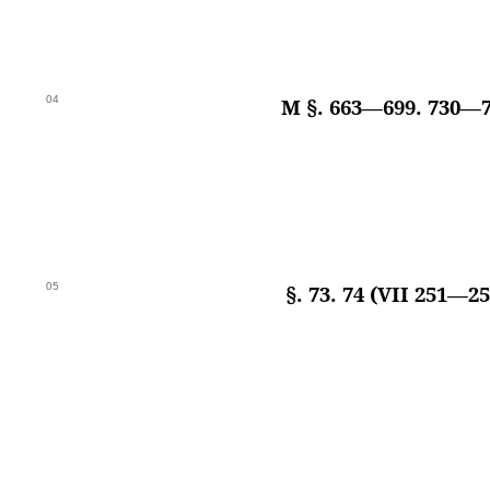
04
M §. 663—699. 730—7
05
§. 73. 74 (VII 251—25