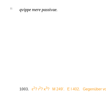
11
qvippe mere passivae.
2
2
3
1003.
ε
? ι
? κ
? M 249'. E I 402. Gegenüber vo