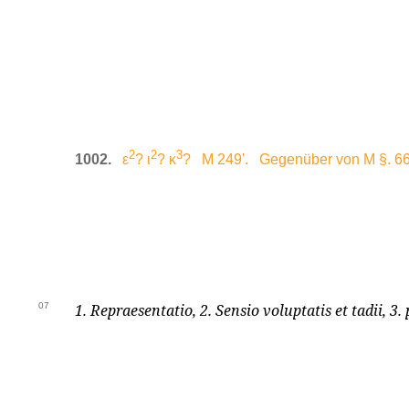
2
2
3
1002.
ε
? ι
? κ
? M 249'. Gegenüber von M §. 66
07
1. Repraesentatio, 2. Sensio voluptatis et tadii, 3.