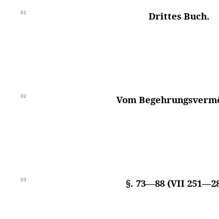
01
Drittes Buch.
02
Vom Begehrungsverm
03
§. 73—88 (VII 251—28