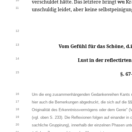
10
verschuldet hätte. Das letztere bringt
wu
Kr
11
unschuldig leidet, aber keine selbstpeinigun
12
13
Vom Gefühl für das Schöne, d.i.
14
Lust in der reflectir
15
§. 6
16
Um die eng zusammenhängenden Gedankenreihen Kants ni
17
hier auch die Bemerkungen abgedruckt, die sich auf die §
18
Originalität des Erkenntnissvermögens oder dem Genie" (
19
(vgl. oben S. 233). Die Reflexionen folgen auf einander in
20
sachliche Gruppirung), innerhalb der einzelnen Phasen un