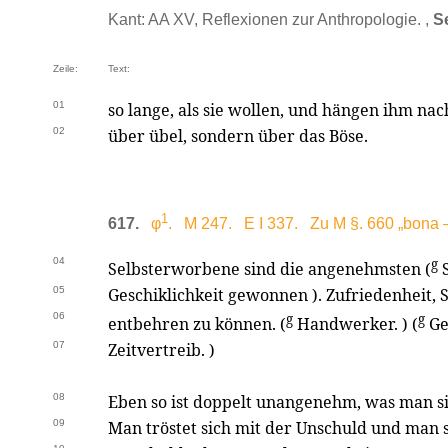
Kant: AA XV, Reflexionen zur Anthropologie. ,
S
Zeile:
Text:
01
so lange, als sie wollen, und hängen ihm nach
02
über übel, sondern über das Böse.
1
617.
φ
. M 247. E I 337. Zu M §. 660 „bona —
04
g
Selbsterworbene sind die angenehmsten (
S
05
Geschiklichkeit gewonnen ). Zufriedenheit,
06
g
g
entbehren zu können. (
Handwerker. ) (
Ge
07
Zeitvertreib. )
08
Eben so ist doppelt unangenehm, was man si
09
Man tröstet sich mit der Unschuld und man 