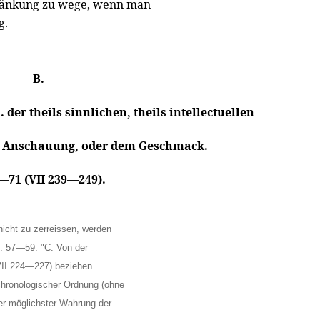
änkung zu wege, wenn man
g.
B.
 der theils sinnlichen, theils intellectuellen
ten Anschauung, oder dem Geschmack.
7—71 (VII 239—249).
cht zu zerreissen, werden
§. 57—59: "C. Von der
VII 224—227) beziehen
 chronologischer Ordnung (ohne
ter möglichster Wahrung der