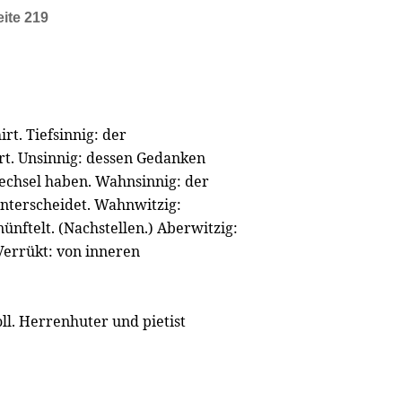
eite 219
rt. Tiefsinnig: der
rt. Unsinnig: dessen Gedanken
echsel haben. Wahnsinnig: der
nterscheidet. Wahnwitzig:
nftelt. (Nachstellen.) Aberwitzig:
Verrükt: von inneren
l. Herrenhuter und pietist