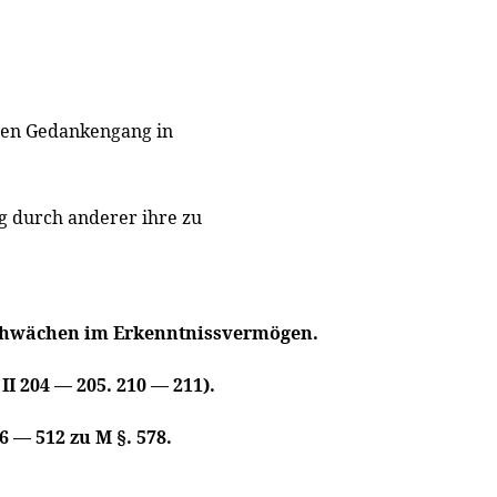
inen Gedankengang in
ng durch anderer ihre zu
chwächen im Erkenntnissvermögen.
V II 204 — 205. 210 — 211).
6 — 512 zu M §. 578.