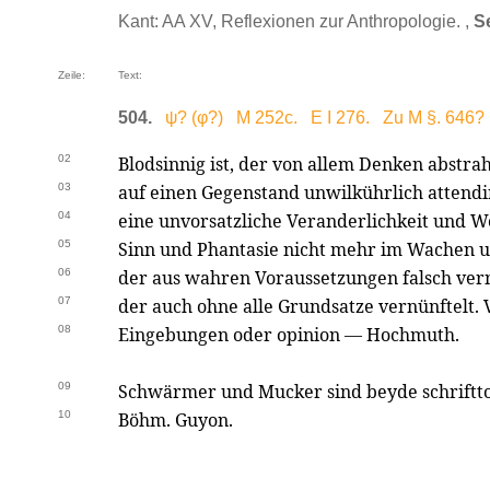
Kant: AA XV, Reflexionen zur Anthropologie. ,
S
Zeile:
Text:
504.
ψ? (φ?) M 252c. E I 276. Zu M §. 646?
02
Blodsinnig ist, der von allem Denken abstrahi
03
auf einen Gegenstand unwilkührlich attendi
04
eine unvorsatzliche Veranderlichkeit und W
05
Sinn und Phantasie nicht mehr im Wachen u
06
der aus wahren Voraussetzungen falsch vernü
07
der auch ohne alle Grundsatze vernünftelt. 
08
Eingebungen oder opinion — Hochmuth.
09
Schwärmer und Mucker sind beyde schrifttol
10
Böhm. Guyon.