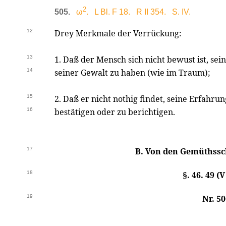
2
505.
ω
. L Bl. F 18. R II 354. S. IV.
12
Drey Merkmale der Verrückung:
13
1. Daß der Mensch sich nicht bewust ist, se
14
seiner Gewalt zu haben (wie im Traum);
15
2. Daß er nicht nothig findet, seine Erfahru
16
bestätigen oder zu berichtigen.
17
B. Von den Gemüthss
18
§. 46. 49 (
19
Nr. 50