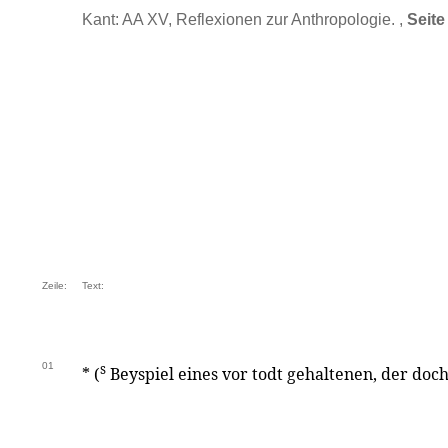
Kant: AA XV, Reflexionen zur Anthropologie. ,
Seite
Zeile:
Text:
01
s
* (
Beyspiel eines vor todt gehaltenen, der doc