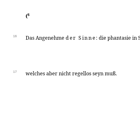
s
(
16
Das Angenehme
der Sinne
: die phantasie in 
17
welches aber nicht regellos seyn muß.