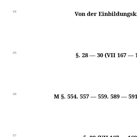
04
Von der Einbildungsk
05
§. 28 — 30 (VII 167 — 
06
M §. 554. 557 — 559. 589 — 591
07