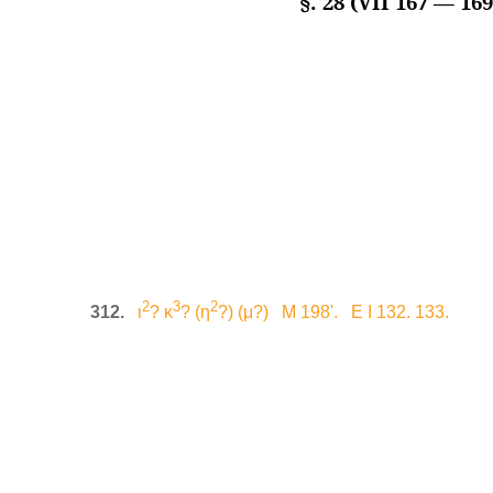
§. 28 (VII 167 — 169
2
3
2
312.
ι
? κ
? (η
?) (μ?) M 198'. E I 132. 133.