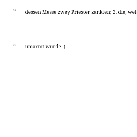
02
dessen Messe zwey Priester zankten; 2. die, we
03
umarmt wurde. )