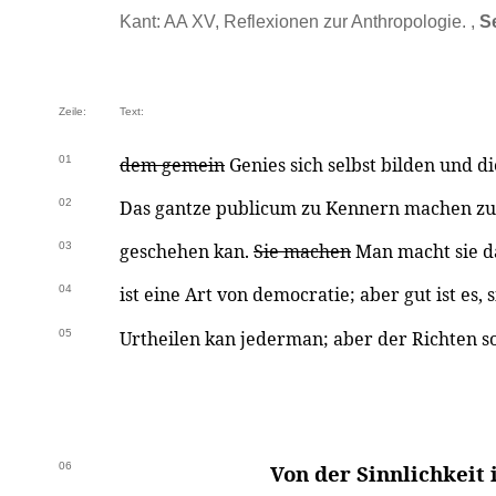
Kant: AA XV, Reflexionen zur Anthropologie. ,
S
Zeile:
Text:
01
dem gemein
Genies sich selbst bilden und d
02
Das gantze publicum zu Kennern machen zu w
03
geschehen kan.
Sie machen
Man macht sie da
04
ist eine Art von democratie; aber gut ist es
05
Urtheilen kan jederman; aber der Richten so
06
Von der Sinnlichkeit