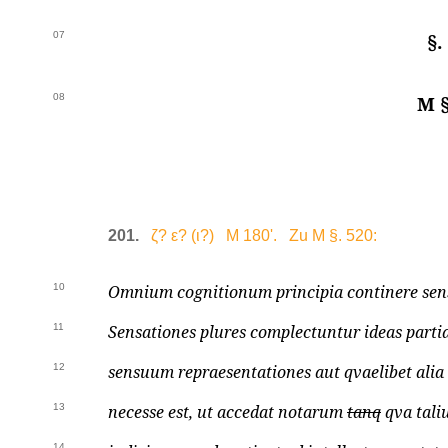
07
§.
08
M §
201.
ζ? ε? (ι?) M 180'. Zu M §. 520:
10
Omnium cognitionum principia continere sen
11
Sensationes plures complectuntur ideas partial
12
sensuum repraesentationes aut qvaelibet alia d
13
necesse est, ut accedat notarum
tanq
qva tali
14