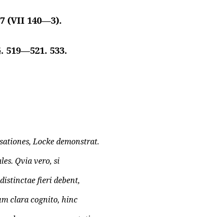
 7 (VII 140—3).
. 519—521. 533.
sationes,
Locke
demonstrat.
es. Qvia vero, si
istinctae fieri debent,
um clara cognito, hinc