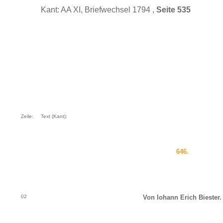
Kant: AA XI, Briefwechsel 1794 ,
Seite 535
Zeile:
Text (Kant):
646.
02
Von Iohann Erich Biester.