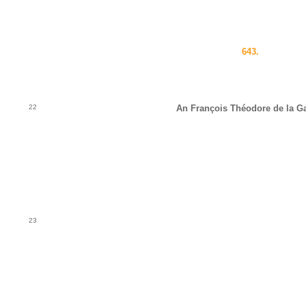
643.
22
An François Théodore de la G
23