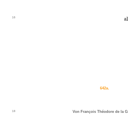
16
a
642a.
18
Von François Théodore de la G