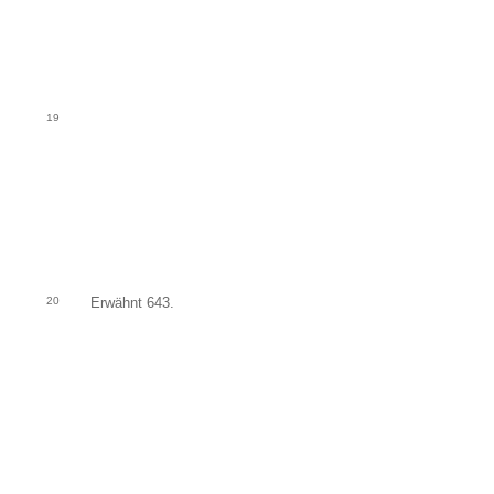
19
20
Erwähnt 643.