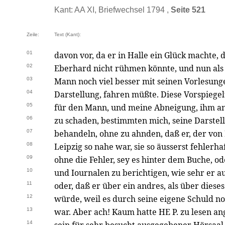
Kant: AA XI, Briefwechsel 1794 ,
Seite 521
Zeile:
Text (Kant):
01
davon vor, da er in Halle ein Glück machte, 
02
Eberhard nicht rühmen könnte, und nun als
03
Mann noch viel besser mit seinen Vorlesungen
04
Darstellung, fahren müßte. Diese Vorspieg
05
für den Mann, und meine Abneigung, ihm a
06
zu schaden, bestimmten mich, seine Darstell
07
behandeln, ohne zu ahnden, daß er, der von
08
Leipzig so nahe war, sie so äusserst fehlerh
09
ohne die Fehler, sey es hinter dem Buche, o
10
und Iournalen zu berichtigen, wie sehr er 
11
oder, daß er über ein andres, als über diese
12
würde, weil es durch seine eigene Schuld no
13
war. Aber ach! Kaum hatte HE P. zu lesen a
14