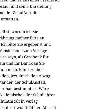
leer, und er aus einem Professor
slau; und seine Darstellung
nd der SchulAnstalt
 erstatten.
lbst, warum ich Sie
ewährung meiner Bitte an
Ich bitte Sie ergebenst und
 Meisterhand zum Verlage
es seyn, als Geschenk für
ein und ihr Danck an Sie
d um mich. Kann es aber
h den, jezt durch den Abzug
tänden der SchulAnstalt,
ger hat, bestimmt ist. Wäre
 akademische oder Schullehrer
chulAnstalt in Verlag
ng ihrer wohlthätigen Absicht