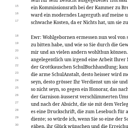
sein für sehr besucht ausgegebener Hörsaal 
15
ein Kommissionsrath bei der Kammer zu Bre
16
ward ein moderndes Lagerguth auf meine u
17
schwache Kosten, da er Nichts hat, um sie zu
18
Ewr: Wohlgebornen ermessen nun wol von se
19
zu bitten habe, und wie so Sie durch die G
20
mir und an vielen andern wohlthun können. 
21
angelegentlich um irgend eine Arbeit Ihrer
22
der Grottkauschen SchulBuchhandlung; kann 
23
die arme SchulAnstalt, desto heisser wird m
24
seyn, desto grösser Ihr Verdienst um sie un
25
so nicht seyn, so gegen ein Honorar, das nac
26
der Garnison äusserst verschlimmerten Ums
27
und nach der Absicht, die sie mit dem Verle
28
es eine Druckschrift, die zum Lesebuch für
29
diente; so würde ich, wenn Sie so eine der S
30
gäben, ihr Glück wünschen und die Erreichu