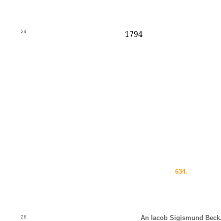
24
1794
634.
26
An Iacob Sigismund Beck