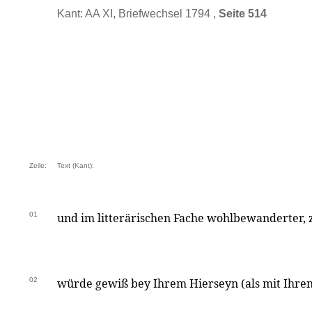
Kant: AA XI, Briefwechsel 1794 ,
Seite 514
Zeile:
Text (Kant):
01
und im litterärischen Fache wohlbewanderter, 
02
würde gewiß bey Ihrem Hierseyn (als mit Ihren