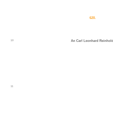
620.
10
An Carl Leonhard Reinhold
11