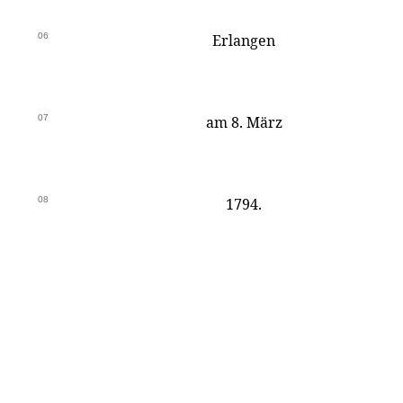
06
Erlangen
07
am 8. März
08
1794.