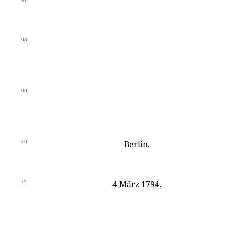
08
09
10
Berlin,
11
4 März 1794.