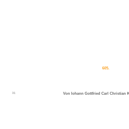
605.
31
Von Iohann Gottfried Carl Christian K