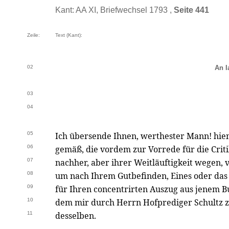
Kant: AA XI, Briefwechsel 1793 ,
Seite 441
Zeile:
Text (Kant):
02
An I
03
04
05
Ich übersende Ihnen, werthester Mann! hi
06
gemäß, die vordem zur Vorrede für die Criti
07
nachher, aber ihrer Weitläuftigkeit wegen,
08
um nach Ihrem Gutbefinden, Eines oder das
09
für Ihren concentrirten Auszug aus jenem 
10
dem mir durch Herrn Hofprediger Schultz z
11
desselben.