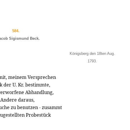
584.
acob Sigismund Beck.
Königsberg den 18ten Aug.
1793.
emit, meinem Versprechen
k der U. Kr. bestimmte,
 verworfene Abhandlung,
 Andere daraus,
Buche zu benutzen - zusammt
ugestellten Probestück