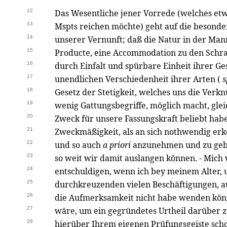
12
Das Wesentliche jener Vorrede (welches etwa
13
Mspts reichen möchte) geht auf die besond
14
unserer Vernunft; daß die Natur in der Mann
15
Producte, eine Accommodation zu den Schra
16
durch Einfalt und spürbare Einheit ihrer Ge
17
unendlichen Verschiedenheit ihrer Arten (
s
18
Gesetz der Stetigkeit, welches uns die Verk
19
wenig Gattungsbegriffe, möglich macht, glei
20
Zweck für unsere Fassungskraft beliebt habe,
21
Zweckmäßigkeit, als an sich nothwendig erk
22
und so auch
a priori
anzunehmen und zu gebr
23
so weit wir damit auslangen können. - Mich
24
entschuldigen, wenn ich bey meinem Alter,
25
durchkreuzenden vielen Beschäftigungen, au
26
die Aufmerksamkeit nicht habe wenden kön
27
wäre, um ein gegründetes Urtheil darüber zu
28
hierüber Ihrem eigenen Prüfungsgeiste scho