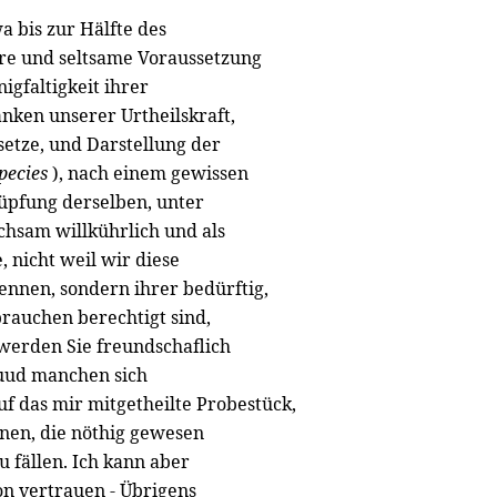
 bis zur Hälfte des
ere und seltsame Voraussetzung
igfaltigkeit ihrer
nken unserer Urtheilskraft,
setze, und Darstellung der
pecies
), nach einem gewissen
nüpfung derselben, unter
chsam willkührlich und als
 nicht weil wir diese
ennen, sondern ihrer bedürftig,
auchen berechtigt sind,
 werden Sie freundschaflich
 uud manchen sich
f das mir mitgetheilte Probestück,
nen, die nöthig gewesen
 fällen. Ich kann aber
n vertrauen - Übrigens