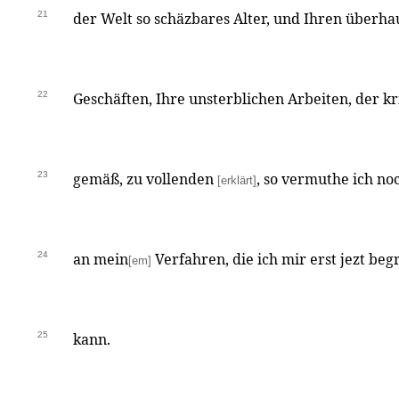
21
der Welt so schäzbares Alter, und Ihren überha
22
Geschäften, Ihre unsterblichen Arbeiten, der k
23
gemäß, zu vollenden
, so vermuthe ich noc
[erklärt]
24
an mein
Verfahren, die ich mir erst jezt beg
[em]
25
kann.