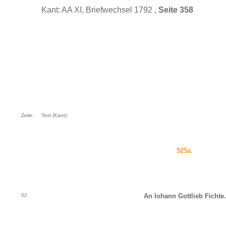
Kant: AA XI, Briefwechsel 1792 ,
Seite 358
Zeile:
Text (Kant):
525a.
02
An Iohann Gottlieb Fichte.