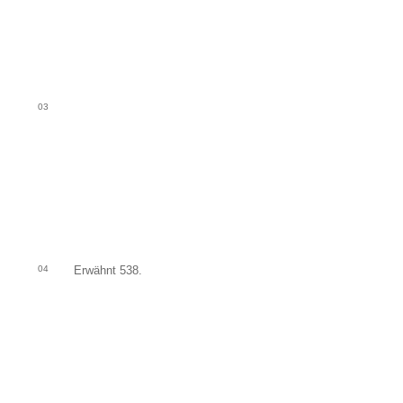
03
04
Erwähnt 538.