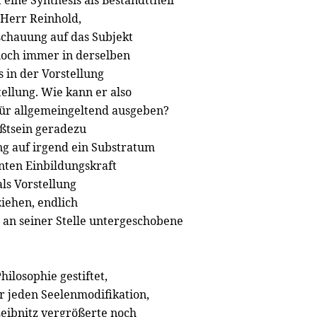
 eine Synthesis als Bestandttheil
 Herr Reinhold,
nschauung auf das Subjekt
noch immer in derselben
 in der Vorstellung
tellung. Wie kann er also
für allgemeingeltend ausgeben?
ßtsein geradezu
g auf irgend ein Substratum
nten Einbildungskraft
ls Vorstellung
ziehen, endlich
e an seiner Stelle untergeschobene
hilosophie gestiftet,
r jeden Seelenmodifikation,
Leibnitz vergrößerte noch