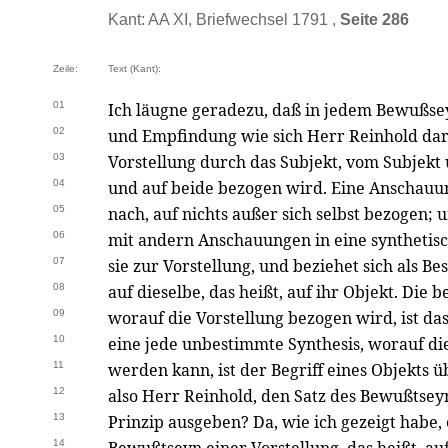
Kant: AA XI, Briefwechsel 1791 ,
Seite 286
Zeile:
Text (Kant):
01
Ich läugne geradezu, daß in jedem Bewußse
02
und Empfindung wie sich Herr Reinhold dar
03
Vorstellung durch das Subjekt, vom Subjekt
04
und auf beide bezogen wird. Eine Anschau
05
nach, auf nichts außer sich selbst bezogen;
06
mit andern Anschauungen in eine synthetisc
07
sie zur Vorstellung, und beziehet sich als Be
08
auf dieselbe, das heißt, auf ihr Objekt. Die 
09
worauf die Vorstellung bezogen wird, ist das
10
eine jede unbestimmte Synthesis, worauf di
11
werden kann, ist der Begriff eines Objekts 
12
also Herr Reinhold, den Satz des Bewußtseyn
13
Prinzip ausgeben? Da, wie ich gezeigt habe,
14