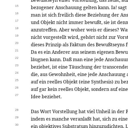
Bewußtseyn einer Vorstellung, das heißt, auf
15
bezogener Anschauung gelten kann. Ia! sagt
16
man ist sich freilich diese Beziehung der A
17
und Objekt nicht immer bewußt, sie ist den
18
anzutreffen. Aber woher weis er dieses? Was
19
nicht vorgestellt wird, gehört nicht zur Vors
20
dieses Prinzip als Faktum des Bewußtseyns 
21
Da es ein Anderer aus seinem eigenen Bewu
22
läugnen kann. Daß man eine jede Anschauun
23
beziehet, ist eine Täuschung der transcende
24
die, aus Gewohnheit, eine jede Anschauung a
25
auf ein reelles Objekt (eine Synthesis) zu be
26
auf gar kein reelles Objekt, sondern auf ein
27
Idee beziehet.
28
Das Wort Vorstellung hat viel Unheil in der P
29
indem es manche veranlaßt hat, sich zu eine
30
ein objektives Substratum hinzuzudichten. 