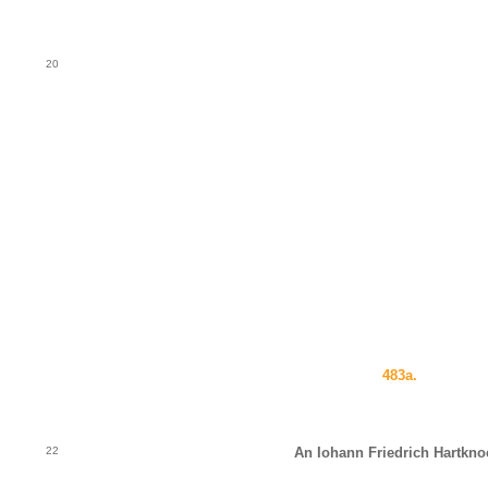
20
483a.
22
An Iohann Friedrich Hartkno