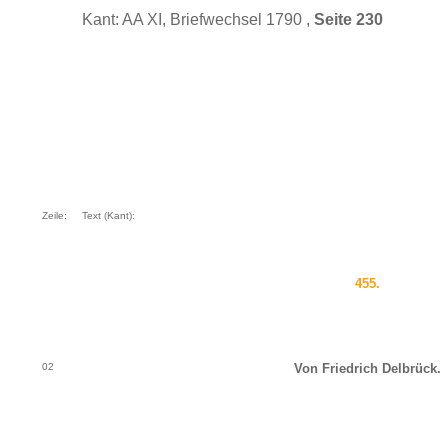
Kant: AA XI, Briefwechsel 1790 ,
Seite 230
Zeile:
Text (Kant):
455.
02
Von Friedrich Delbrück.