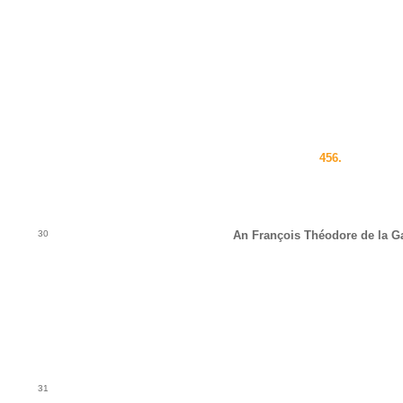
456.
30
An François Théodore de la G
31