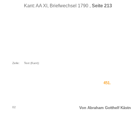
Kant: AA XI, Briefwechsel 1790 ,
Seite 213
Zeile:
Text (Kant):
451.
02
Von Abraham Gotthelf Kästn