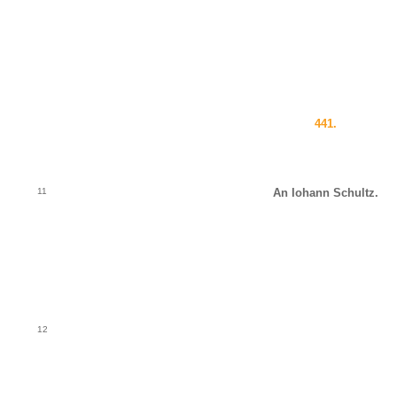
441.
11
An Iohann Schultz.
12