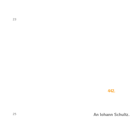
23
442.
25
An Iohann Schultz.