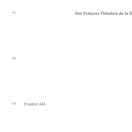
07
Von François Théodore de la G
08
09
Erwähnt 444.