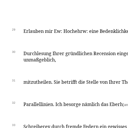
29
Erlauben mir Ew: Hochehrw: eine Bedenklichkei
30
Durchlesung Ihrer gründlichen Recension eingef
unmaßgeblich,
31
mitzutheilen. Sie betrifft die Stelle von Ihrer T
32
Parallellinien. Ich besorge nämlich das Eberh
[ar
33
Schreiberey durch fremde Federn ein gewisses