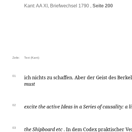
Kant: AA XI, Briefwechsel 1790 ,
Seite 200
Zeile:
Text (Kant):
01
ich nichts zu schaffen. Aber der Geist des Berke
must
02
excite the active Ideas in a Series of causality: a l
03
the Shipboard etc
. In dem Codex praktischer Ve