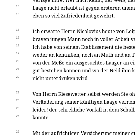
Verlage Ehre. Wer mich kennt, der weiß, da
14
Laage nicht erlaubt ist gegen ersteren unemf
15
eben so viel Zufriedenheit gewehrt.
16
Ich erwarte Herrn Nicolovius heute von Leip
17
braven jungen Mann noch in voller Arbeit ver
18
Ich habe von seinem Etablissement die best
19
weder an kentnißen, noch an Muth und an Th
20
von der Meße ein ausgesuchtes Laager an 
21
gut bestehen können und wo der Neid ihm k
22
nicht unterdrüken wird
23
Von Herrn Kiesewetter selbst werden Sie oh
24
Veränderung seiner künftigen Laage vern
25
leider! der schrekliche Vorfall in dem Sch
26
könnte.
27
Mit der aufrichtigen Versicherung meiner 