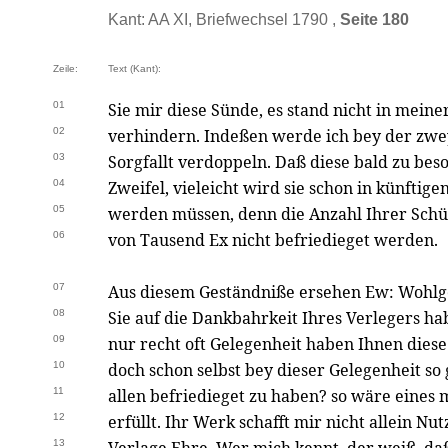
Kant: AA XI, Briefwechsel 1790 ,
Seite 180
Zeile:
Text (Kant):
01
Sie mir diese Sünde, es stand nicht in meine
02
verhindern. Indeßen werde ich bey der zwe
03
Sorgfallt verdoppeln. Daß diese bald zu beso
04
Zweifel, vieleicht wird sie schon in künftige
05
werden müssen, denn die Anzahl Ihrer Schü
06
von Tausend Ex nicht befriedieget werden.
07
Aus diesem Geständniße ersehen Ew: Wohl
08
Sie auf die Dankbahrkeit Ihres Verlegers ha
09
nur recht oft Gelegenheit haben Ihnen dies
10
doch schon selbst bey dieser Gelegenheit so
11
allen befriedieget zu haben? so wäre eines
12
erfüllt. Ihr Werk schafft mir nicht allein 
13