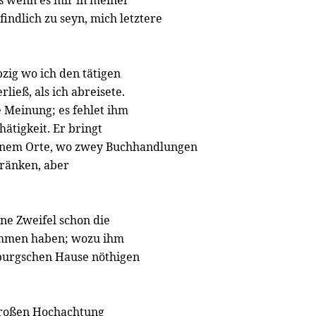
ß wenn es mir in meiner
indlich zu seyn, mich letztere
zig wo ich den tätigen
ließ, als ich abreisete.
e Meinung; es fehlet ihm
ätigkeit. Er bringt
einem Orte, wo zwey Buchhandlungen
ränken, aber
ne Zweifel schon die
ommen haben; wozu ihm
ulburgschen Hause nöthigen
großen Hochachtung