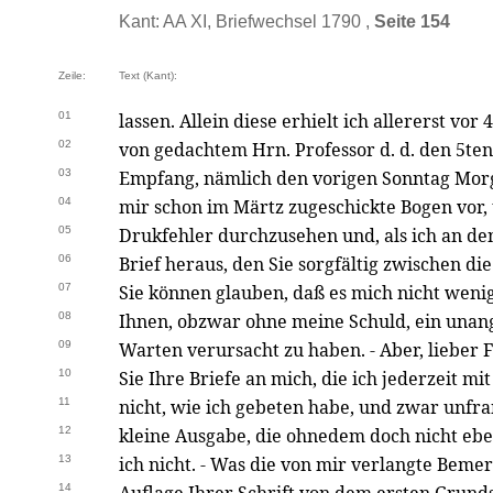
Kant: AA XI, Briefwechsel 1790 ,
Seite 154
Zeile:
Text (Kant):
01
lassen. Allein diese erhielt ich allererst vor
02
von gedachtem Hrn. Professor d. d. den 5te
03
Empfang, nämlich den vorigen Sonntag Morg
04
mir schon im Märtz zugeschickte Bogen vor
05
Drukfehler durchzusehen und, als ich an den
06
Brief heraus, den Sie sorgfältig zwischen die
07
Sie können glauben, daß es mich nicht wen
08
Ihnen, obzwar ohne meine Schuld, ein una
09
Warten verursacht zu haben. - Aber, liebe
10
Sie Ihre Briefe an mich, die ich jederzeit 
11
nicht, wie ich gebeten habe, und zwar unfran
12
kleine Ausgabe, die ohnedem doch nicht ebe
13
ich nicht. - Was die von mir verlangte Bem
14