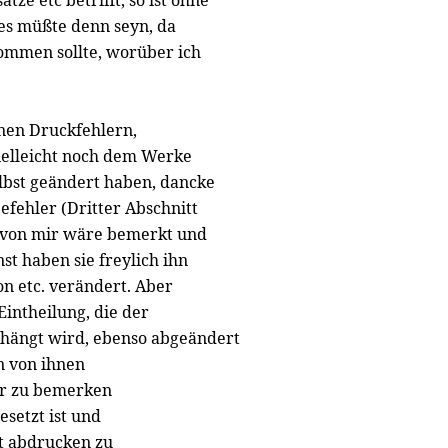
ze etc betrifft, so ist ohne
; es müßte denn seyn, da
ommen sollte, worüber ich
enen Druckfehlern,
vielleicht noch dem Werke
elbst geändert haben, dancke
efehler (Dritter Abschnitt
t) von mir wäre bemerkt und
st haben sie freylich ihn
on etc. verändert. Aber
Eintheilung, die der
ehängt wird, ebenso abgeändert
en von ihnen
er zu bemerken
esetzt ist und
t abdrucken zu