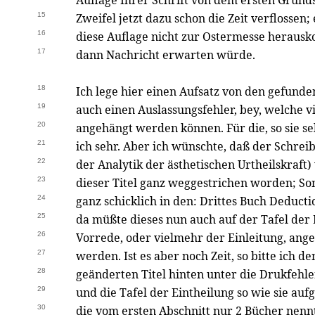
Auflage Ihrer Schrift von dem ersten Grundsat
15
Zweifel jetzt dazu schon die Zeit verflossen
16
diese Auflage nicht zur Ostermesse herausk
17
dann Nachricht erwarten würde.
18
Ich lege hier einen Aufsatz von den gefund
19
auch einen Auslassungsfehler, bey, welche 
20
angehängt werden können. Für die, so sie s
21
ich sehr. Aber ich wünschte, daß der Schreib
22
der Analytik der ästhetischen Urtheilskraf
23
dieser Titel ganz weggestrichen worden; Son
24
ganz schicklich in den: Drittes Buch Deducti
25
da müßte dieses nun auch auf der Tafel der 
26
Vorrede, oder vielmehr der Einleitung, ang
27
werden. Ist es aber noch Zeit, so bitte ich d
28
geänderten Titel hinten unter die Drukfehl
29
und die Tafel der Eintheilung so wie sie aufg
30
die vom ersten Abschnitt nur 2 Bücher nenn