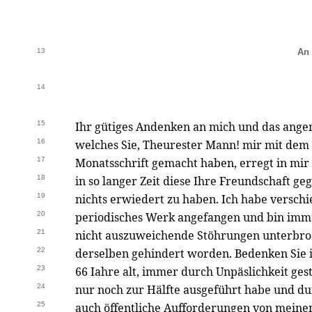
13
An 
14
15
Ihr gütiges Andenken an mich und das ang
16
welches Sie, Theurester Mann! mir mit dem 
17
Monatsschrift gemacht haben, erregt in mir
18
in so langer Zeit diese Ihre Freundschaft g
19
nichts erwiedert zu haben. Ich habe verschi
20
periodisches Werk angefangen und bin im
21
nicht auszuweichende Stöhrungen unterbro
22
derselben gehindert worden. Bedenken Sie 
23
66 Iahre alt, immer durch Unpäslichkeit gestö
24
nur noch zur Hälfte ausgeführt habe und dur
25
auch öffentliche Aufforderungen von mein