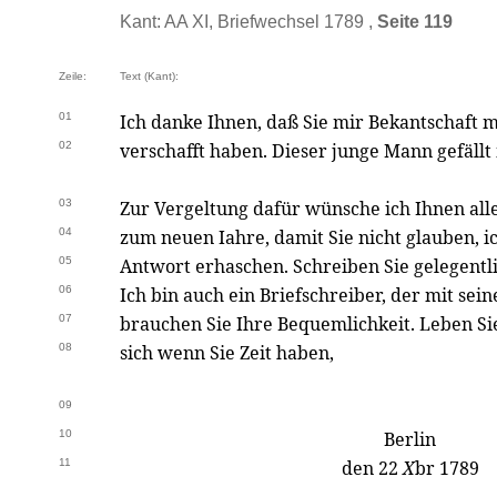
Kant: AA XI, Briefwechsel 1789 ,
Seite 119
Zeile:
Text (Kant):
01
Ich danke Ihnen, daß Sie mir Bekantschaft 
02
verschafft haben. Dieser junge Mann gefällt 
03
Zur Vergeltung dafür wünsche ich Ihnen alle
04
zum neuen Iahre, damit Sie nicht glauben, i
05
Antwort erhaschen. Schreiben Sie gelegentlic
06
Ich bin auch ein Briefschreiber, der mit sei
07
brauchen Sie Ihre Bequemlichkeit. Leben Si
08
sich wenn Sie Zeit haben,
09
10
Berlin
11
den 22
X
br 1789