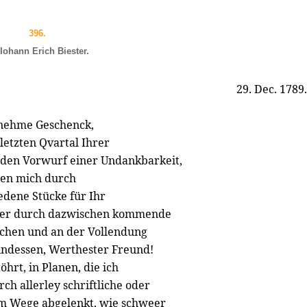
396.
Iohann Erich Biester.
29. Dec. 1789.
enehme Geschenck,
letzten Qvartal Ihrer
 den Vorwurf einer Undankbarkeit,
egen mich durch
edene Stücke für Ihr
mer durch dazwischen kommende
chen und an der Vollendung
indessen, Werthester Freund!
hrt, in Planen, die ich
ch allerley schriftliche oder
em Wege abgelenkt, wie schweer