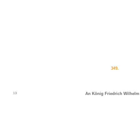
349.
13
An König Friedrich Wilhelm 