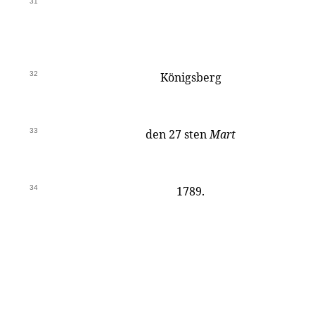
31
32
Königsberg
33
den 27 sten
Mart
34
1789.