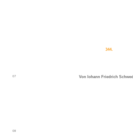
344.
07
Von Iohann Friedrich Schwed
08