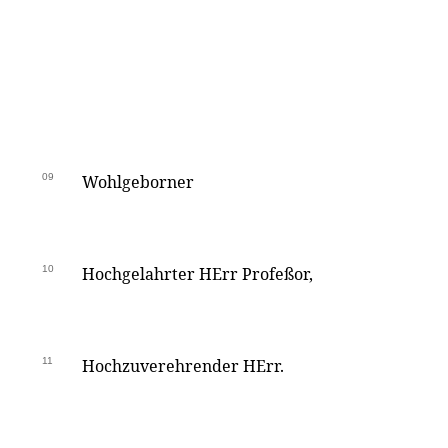
09
Wohlgeborner
10
Hochgelahrter HErr Profeßor,
11
Hochzuverehrender HErr.