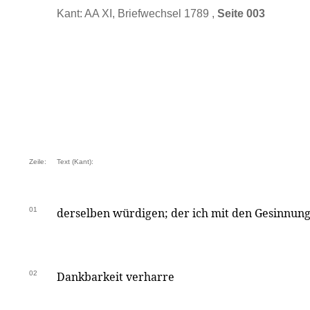
Kant: AA XI, Briefwechsel 1789 ,
Seite 003
Zeile:
Text (Kant):
01
derselben würdigen; der ich mit den Gesinnun
02
Dankbarkeit verharre