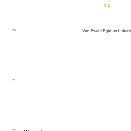
316.
20
Von Ewald Egidius Lübeck
21
22