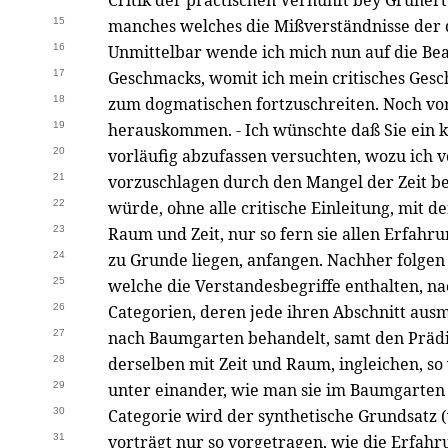
Critik der practischen Vernunft bey Grunert.
15
manches welches die Mißverständnisse der 
16
Unmittelbar wende ich mich nun auf die Bea
17
Geschmacks, womit ich mein critisches Gesc
18
zum dogmatischen fortzuschreiten. Noch vor 
19
herauskommen. - Ich wünschte daß Sie ein 
20
vorläufig abzufassen versuchten, wozu ich v
21
vorzuschlagen durch den Mangel der Zeit be
22
würde, ohne alle critische Einleitung, mit d
23
Raum und Zeit, nur so fern sie allen Erfahr
24
zu Grunde liegen, anfangen. Nachher folgen
25
welche die Verstandesbegriffe enthalten, na
26
Categorien, deren jede ihren Abschnitt ausma
27
nach Baumgarten behandelt, samt den Prädi
28
derselben mit Zeit und Raum, ingleichen, so 
29
unter einander, wie man sie im Baumgarten 
30
Categorie wird der synthetische Grundsatz (w
31
vorträgt nur so vorgetragen, wie die Erfa