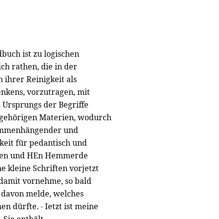
dbuch ist zu logischen
ch rathen, die in der
 ihrer Reinigkeit als
enkens, vorzutragen, mit
 Ursprungs der Begriffe
e gehörigen Materien, wodurch
usammenhängender und
hkeit für pedantisch und
ieben und HEn Hemmerde
e kleine Schriften vorjetzt
n damit vornehme, so bald
r davon melde, welches
n dürfte. - Ietzt ist meine