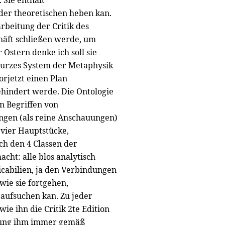
 Sie enthält
der theoretischen heben kan.
rbeitung der Critik des
häft schließen werde, um
Ostern denke ich soll sie
kurzes System der Metaphysik
orjetzt einen Plan
hindert werde. Die Ontologie
en Begriffen von
ungen (als reine Anschauungen)
 vier Hauptstücke,
ch den 4 Classen der
cht: alle blos analytisch
cabilien, ja den Verbindungen
wie sie fortgehen,
aufsuchen kan. Zu jeder
ie ihn die Critik 2te Edition
hrung ihm immer gemäß