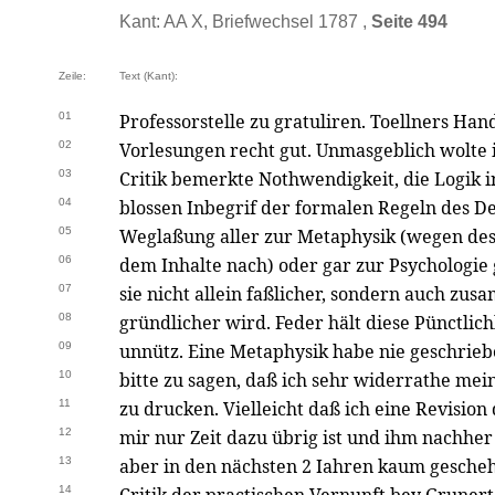
Kant: AA X, Briefwechsel 1787 ,
Seite 494
Zeile:
Text (Kant):
01
Professorstelle zu gratuliren. Toellners Han
02
Vorlesungen recht gut. Unmasgeblich wolte i
03
Critik bemerkte Nothwendigkeit, die Logik in
04
blossen Inbegrif der formalen Regeln des D
05
Weglaßung aller zur Metaphysik (wegen des
06
dem Inhalte nach) oder gar zur Psychologi
07
sie nicht allein faßlicher, sondern auch z
08
gründlicher wird. Feder hält diese Pünctlic
09
unnütz. Eine Metaphysik habe nie geschr
10
bitte zu sagen, daß ich sehr widerrathe mein
11
zu drucken. Vielleicht daß ich eine Revisio
12
mir nur Zeit dazu übrig ist und ihm nachhe
13
aber in den nächsten 2 Iahren kaum geschehe
14