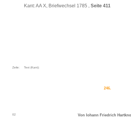
Kant: AA X, Briefwechsel 1785 ,
Seite 411
Zeile:
Text (Kant):
246.
02
Von Iohann Friedrich Hartkn