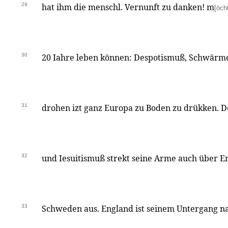
29
hat ihm die menschl. Vernunft zu danken! m
[öch
30
20 Iahre leben können: Despotismuß, Schwärm
31
drohen izt ganz Europa zu Boden zu drükken. D
32
und Iesuitismuß strekt seine Arme auch über 
33
Schweden aus. England ist seinem Untergang na