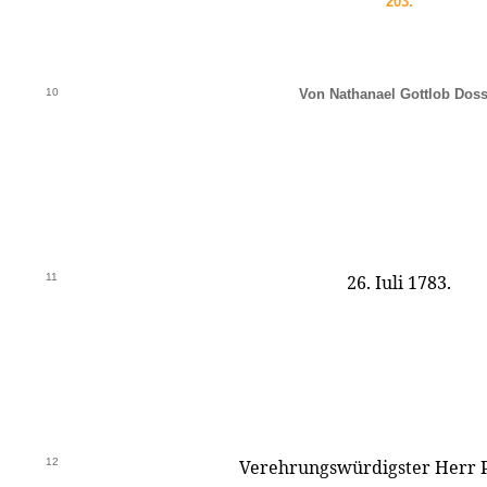
203.
10
Von Nathanael Gottlob Doss
11
26. Iuli 1783.
12
Verehrungswürdigster Herr P