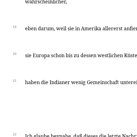
wahrscheinlicher,
19
eben darum, weil sie in Amerika allererst anfien
20
sie Europa schon bis zu dessen westlichen Küst
21
haben die Indianer wenig Gemeinschaft untere
22
Ich glaube beynahe, daß dieses die letzte Nachr