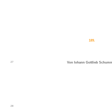
189.
27
Von Iohann Gottlieb Schumm
28