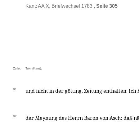
Kant: AA X, Briefwechsel 1783 ,
Seite 305
Zeile:
Text (Kant):
01
und nicht in der götting. Zeitung enthalten. Ich
02
der Meynung des Herrn Baron von Asch: daß nä