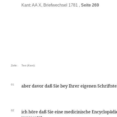
Kant: AA X, Briefwechsel 1781 ,
Seite 269
Zeile:
Text (Kant):
01
aber davor daß Sie bey Ihrer eigenen Schriftste
02
ich höre daß Sie eine medicinische Encyclopädi