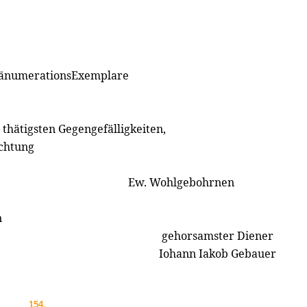
ränumerationsExemplare
 thätigsten Gegengefälligkeiten,
Achtung
Ew. Wohlgebohrnen
n
gehorsamster Diener
Iohann Iakob Gebauer
154.