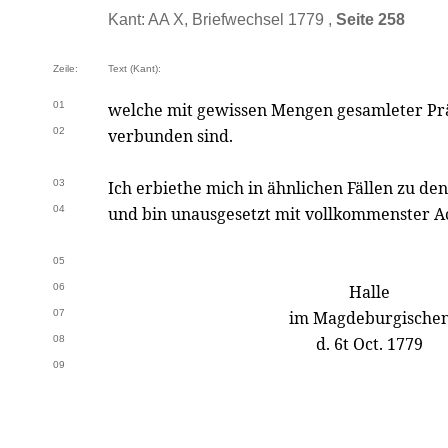
Kant: AA X, Briefwechsel 1779 ,
Seite 258
Zeile:
Text (Kant):
01
welche mit gewissen Mengen gesamleter P
02
verbunden sind.
03
Ich erbiethe mich in ähnlichen Fällen zu den
04
und bin unausgesetzt mit vollkommenster 
05
06
Halle
07
im Magdeburgische
08
d. 6t Oct. 1779
09