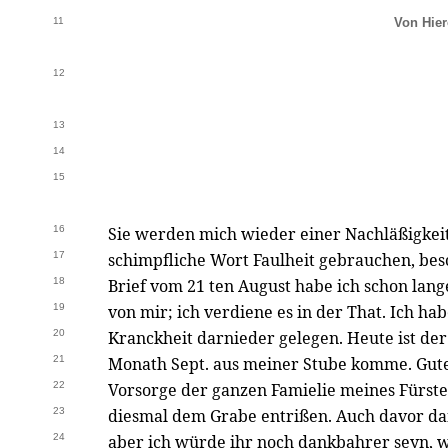
11
Von Hier
12
13
14
15
16
Sie werden mich wieder einer Nachläßigkeit,
17
schimpfliche Wort Faulheit gebrauchen, bes
18
Brief vom 21 ten August habe ich schon lange
19
von mir; ich verdiene es in der That. Ich h
20
Kranckheit darnieder gelegen. Heute ist der 
21
Monath Sept. aus meiner Stube komme. Gute
22
Vorsorge der ganzen Famielie meines Fürste
23
diesmal dem Grabe entrißen. Auch davor da
24
aber ich würde ihr noch dankbahrer seyn, 