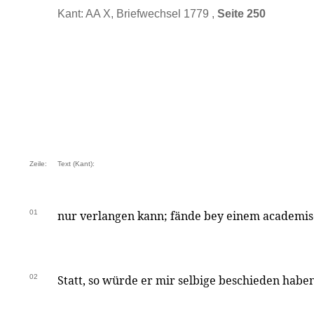
Kant: AA X, Briefwechsel 1779 ,
Seite 250
Zeile:
Text (Kant):
01
nur verlangen kann; fände bey einem academi
02
Statt, so würde er mir selbige beschieden haben