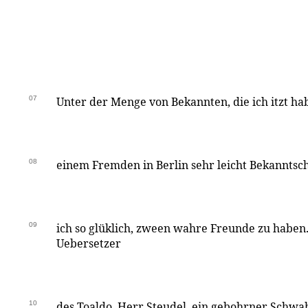
07
Unter der Menge von Bekannten, die ich itzt habe
08
einem Fremden in Berlin sehr leicht Bekanntsc
09
ich so glüklich, zween wahre Freunde zu haben. 
Uebersetzer
10
des Toaldo, Herr Steudel, ein gebohrner Schwabe