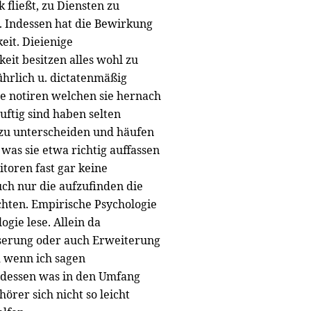
fließt, zu Diensten zu
. Indessen hat die Bewirkung
eit. Dieienige
it besitzen alles wohl zu
ührlich u. dictatenmäßig
e notiren welchen sie hernach
ftig sind haben selten
 zu unterscheiden und häufen
as sie etwa richtig auffassen
oren fast gar keine
uch nur die aufzufinden die
chten. Empirische Psychologie
ogie lese. Allein da
sserung oder auch Erweiterung
d wenn ich sagen
 dessen was in den Umfang
örer sich nicht so leicht