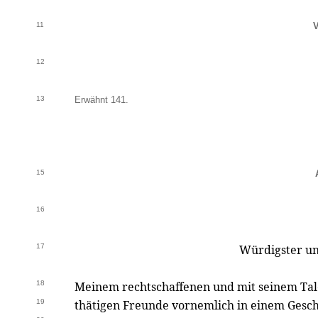
11
V
12
13
Erwähnt 141.
15
16
17
Würdigster u
18
Meinem rechtschaffenen und mit seinem Tal
19
thätigen Freunde vornemlich in einem Gesc