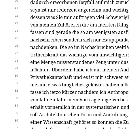
20
dadurch erworbenen Beyfall auf mich zurück 
21
seyn ist mir iederzeit angenehm und wichtig
22
dessen was Sie mir auftragen viel Schwierigk
23
von meinen Zuhöreren die am meisten Fahigke
24
fassen sind gerade die so am wenigsten ausf
25
nachschreiben sondern sich nur Hauptpunkt
26
nachdenken. Die so im Nachschreiben weitläu
27
Urtheilskraft das wichtige vom unwichtigen
28
eine Menge misverstandenes Zeug unter das w
29
möchten. Uberdem habe ich mit meinen Audit
30
Privatbekantschaft und es ist mir schweer a
31
hierinn etwas taugliches geleistet haben mö
32
fasse ich ietzo kürzer nachdem ich Anthropol
33
von Iahr zu Iahr mein Vortrag einige Verbe
34
erhält vornemlich in der systematischen un
35
soll Architektonischen Form und Anordnung
36
einer Wissenschaft gehöret so können die Zuh
37