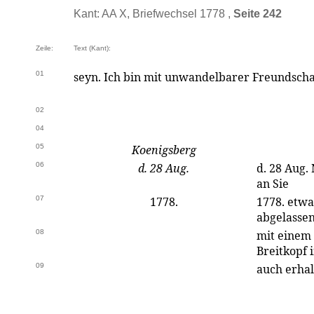
Kant: AA X, Briefwechsel 1778 ,
Seite 242
Zeile:
Text (Kant):
01
seyn. Ich bin mit unwandelbarer Freundscha
02
04
05
Koenigsberg
06
d. 28 Aug.
d. 28 Aug.
an Sie
07
1778.
1778. etwa
abgelassen
08
mit einem
Breitkopf 
09
auch erha