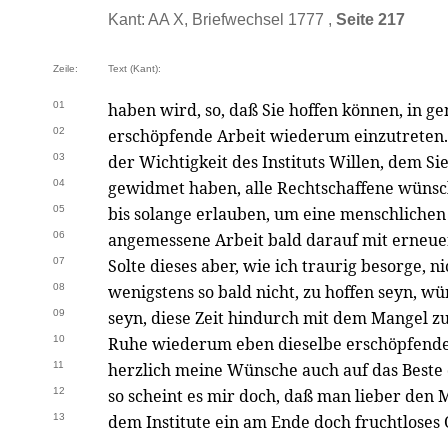
Kant: AA X, Briefwechsel 1777 ,
Seite 217
Zeile:
Text (Kant):
01
haben wird, so, daß Sie hoffen können, in 
02
erschöpfende Arbeit wiederum einzutreten. 
03
der Wichtigkeit des Instituts Willen, dem Si
04
gewidmet haben, alle Rechtschaffene wünsch
05
bis solange erlauben, um eine menschliche
06
angemessene Arbeit bald darauf mit erneu
07
Solte dieses aber, wie ich traurig besorge, n
08
wenigstens so bald nicht, zu hoffen seyn, w
09
seyn, diese Zeit hindurch mit dem Mangel z
10
Ruhe wiederum eben dieselbe erschöpfende
11
herzlich meine Wünsche auch auf das Beste 
12
so scheint es mir doch, daß man lieber den 
13
dem Institute ein am Ende doch fruchtloses