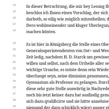
14
In dieser Betrachtung, die mir bey Lesung Ihr
15
beschlos ich Ihnen einen Vorschlag, der sich
16
darboth, so eilig wie möglich mitzutheilen; 
17
Dero wohlmeinender und kluger Uberlegung
18
machen könten.
19
Es ist hier in Königsberg die Stelle eines O
20
Generalsuperintendenten von Ost= und Wes
21
Zeit ledig, nachdem H. D. Starck um gewisse
22
willen und selbst, nach dem Urtheile aller s
23
wichtige Ursache, es müste denn sein Wiede
24
überhaupt seyn, seine dimission genommen,
25
Gymnasium als Professor zu gelangen. Durch
26
diese sehr gute Stelle auswärtig in Nachrede
27
noch bis ietzt keiner dazu hat ausfindig g
28
sich dazu qvalificirte und sie hätte annehme
29
niemand der dazu schicklich wäre) ausser e