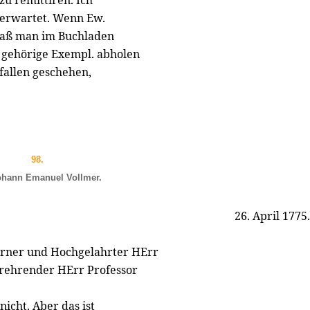
 zu remittiren. Ich
 erwartet. Wenn Ew.
daß man im Buchladen
 gehörige Exempl. abholen
efallen geschehen,
98.
ohann Emanuel Vollmer.
26. April 1775.
rner und Hochgelahrter HErr
rehrender HErr Professor
cht. Aber das ist