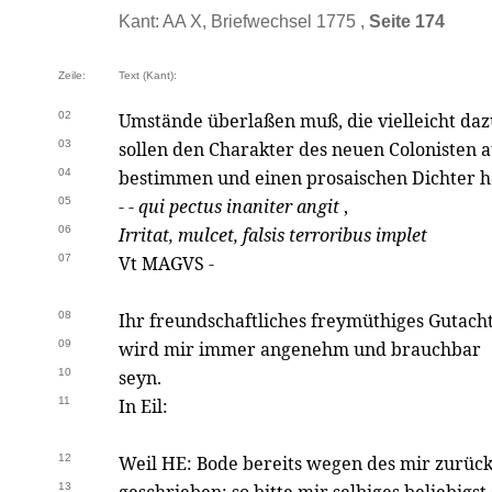
Kant: AA X, Briefwechsel 1775 ,
Seite 174
Zeile:
Text (Kant):
02
Umstände überlaßen muß, die vielleicht da
03
sollen den Charakter des neuen Colonisten 
04
bestimmen und einen prosaischen Dichter 
05
- -
qui pectus inaniter angit
,
06
Irritat, mulcet, falsis terroribus implet
07
Vt MAGVS -
08
Ihr freundschaftliches freymüthiges Gutach
09
wird mir immer angenehm und brauchbar
10
seyn.
11
In Eil:
12
Weil HE: Bode bereits wegen des mir zurü
13