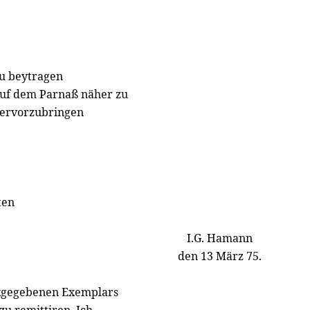
zu beytragen
auf dem Parnaß näher zu
hervorzubringen
ten
I.G. Hamann
den 13 März 75.
ckgegebenen Exemplars