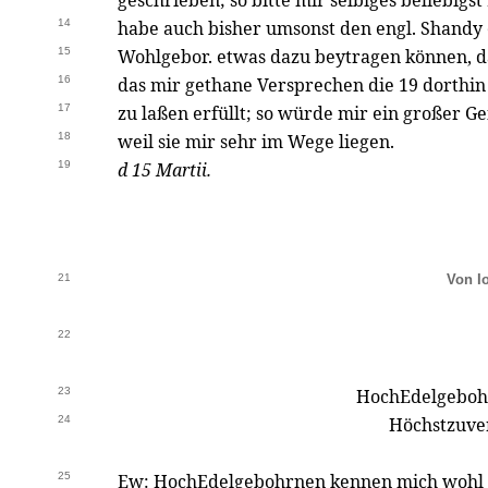
geschrieben; so bitte mir selbiges beliebigst
14
habe auch bisher umsonst den engl. Shandy
15
Wohlgebor. etwas dazu beytragen können, 
16
das mir gethane Versprechen die 19 dorthin
17
zu laßen erfüllt; so würde mir ein großer G
18
weil sie mir sehr im Wege liegen.
19
d 15 Martii.
21
Von I
22
23
HochEdelgeboh
24
Höchstzuve
25
Ew: HochEdelgebohrnen kennen mich wohl ni