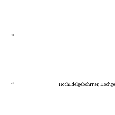
03
04
HochEdelgebohrner, Hochge