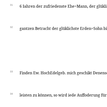
31
6 Iahren der zufriedenste Ehe=Mann, der glükli
32
gantzen Betracht der glüklichste Erden=Sohn bi
33
Finden Ew. HochEdelgeb. mich geschikt Denense
34
leisten zu können, so wird iede Auffoderung fü