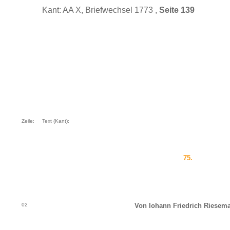
Kant: AA X, Briefwechsel 1773 ,
Seite 139
Zeile:
Text (Kant):
75.
02
Von Iohann Friedrich Riesem