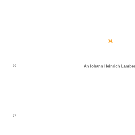
34.
26
An Iohann Heinrich Lamber
27