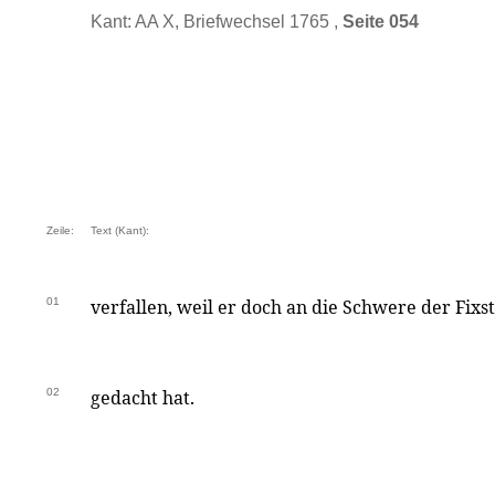
Kant: AA X, Briefwechsel 1765 ,
Seite 054
Zeile:
Text (Kant):
01
verfallen, weil er doch an die Schwere der Fix
02
gedacht hat.