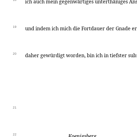
ich auch mein gegenwärtiges unterthäniges An
19
und indem ich mich die Fortdauer der Gnade erb
20
daher gewürdigt worden, bin ich in tiefster su
21
22
Koenigsberg.