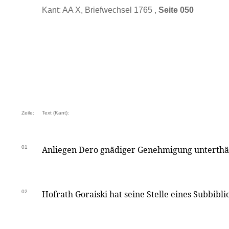
Kant: AA X, Briefwechsel 1765 ,
Seite 050
Zeile:
Text (Kant):
01
Anliegen Dero gnädiger Genehmigung unterthän
02
Hofrath Goraiski hat seine Stelle eines Subbibli