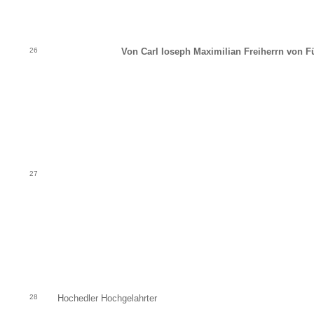
26
Von Carl Ioseph Maximilian Freiherrn von Fü
27
28
Hochedler Hochgelahrter