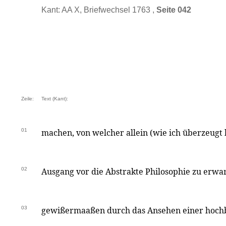
Kant: AA X, Briefwechsel 1763 ,
Seite 042
Zeile:
Text (Kant):
01
machen, von welcher allein (wie ich überzeugt b
02
Ausgang vor die Abstrakte Philosophie zu erwar
03
gewißermaaßen durch das Ansehen einer hoch