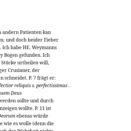
 andern Patienten kan
yn; und doch beider Fieber
. Ich habe HE. Weymanns
ey Bogen gefunden. Ich
 Stücke urtheilen will,
ger Crusianer, der
schneidet. P. 7 frägt er:
ctior reliquis s. perfectissimus
.
quem Deus
n werden sollte und durch
igen wollte. P. 11 ist
 Deorum
ebenso würde
e wie es wolle (denn die