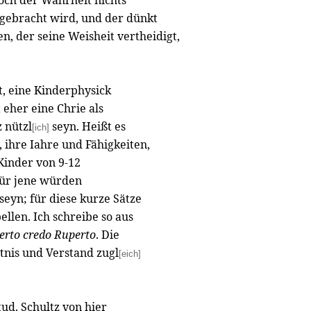
doch der Wahrheit nichts
gebracht wird, und der dünkt
n, der seine Weisheit vertheidigt,
t, eine Kinderphysick
 eher eine Chrie als
 nützl
seyn. Heißt es
[ich]
 ihre Iahre und Fähigkeiten,
Kinder von 9-12
Für jene würden
eyn; für diese kurze Sätze
llen. Ich schreibe so aus
erto credo Ruperto
. Die
tnis und Verstand zugl
[eich]
ud. Schultz von hier