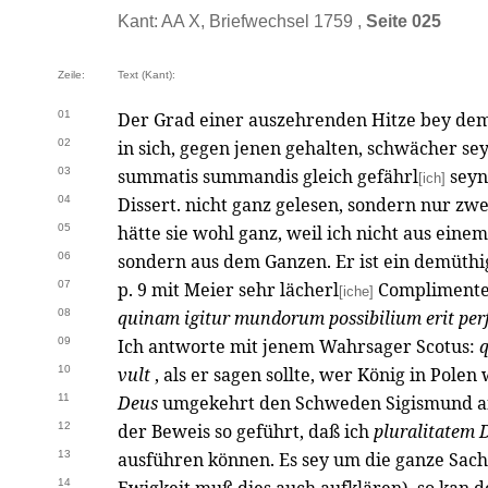
Kant: AA X, Briefwechsel 1759 ,
Seite 025
Zeile:
Text (Kant):
01
Der Grad einer auszehrenden Hitze bey dem
02
in sich, gegen jenen gehalten, schwächer se
03
summatis summandis gleich gefährl
seyn
[ich]
04
Dissert. nicht ganz gelesen, sondern nur zw
05
hätte sie wohl ganz, weil ich nicht aus einem
06
sondern aus dem Ganzen. Er ist ein demüthi
07
p. 9 mit Meier sehr lächerl
Complimenten 
[iche]
08
quinam igitur mundorum possibilium erit perfe
09
Ich antworte mit jenem Wahrsager Scotus:
10
vult
, als er sagen sollte, wer König in Pole
11
Deus
umgekehrt den Schweden Sigismund anze
12
der Beweis so geführt, daß ich
pluralitatem
13
ausführen können. Es sey um die ganze Sach
14