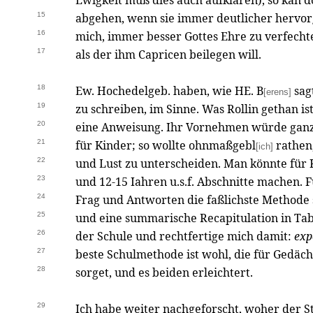
Ewigkeit muß dies auch aufklären), so kan 
15
abgehen, wenn sie immer deutlicher hervor
16
mich, immer besser Gottes Ehre zu verfechte
17
als der ihm Capricen beilegen will.
18
Ew. Hochedelgeb. haben, wie HE. B
sag
[erens]
19
zu schreiben, im Sinne. Was Rollin gethan ist
20
eine Anweisung. Ihr Vornehmen würde ganz
21
für Kinder; so wollte ohnmaßgebl
rathen,
[ich]
22
und Lust zu unterscheiden. Man könnte für 
23
und 12-15 Iahren u.s.f. Abschnitte machen. 
24
Frag und Antworten die faßlichste Methode s
25
und eine summarische Recapitulation in Tabe
26
der Schule und rechtfertige mich damit:
exp
27
beste Schulmethode ist wohl, die für Gedäch
28
sorget, und es beiden erleichtert.
29
Ich habe weiter nachgeforscht, woher der St