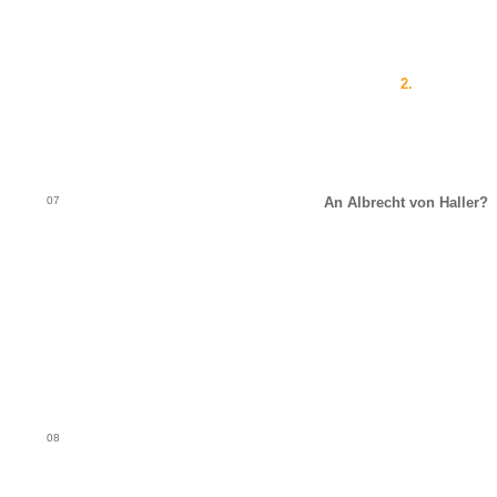
2.
07
An Albrecht von Haller?
08