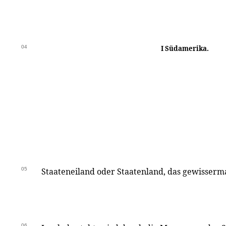
04
I Südamerika.
05
Staateneiland oder Staatenland, das gewisser
06