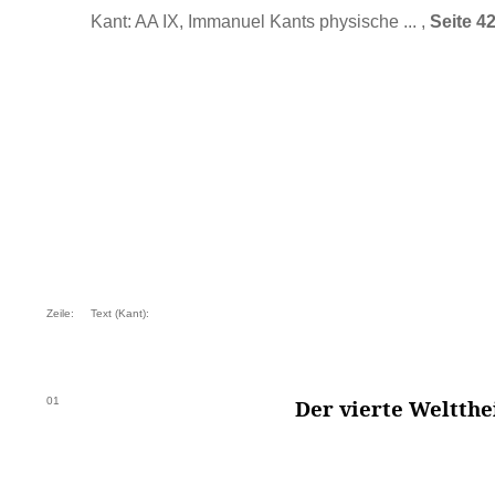
Kant: AA IX, Immanuel Kants physische ... ,
Seite 4
Zeile:
Text (Kant):
01
Der vierte Weltthei