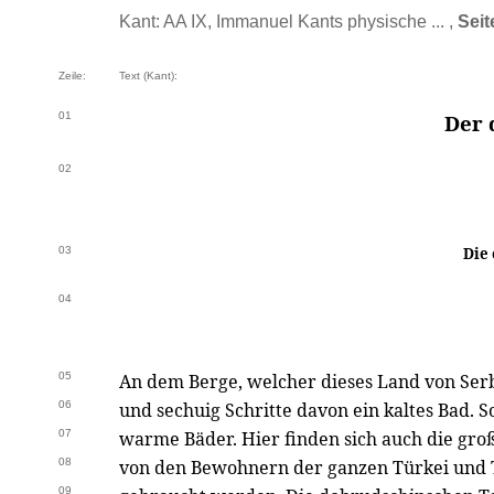
Kant: AA IX, Immanuel Kants physische ... ,
Seit
Zeile:
Text (Kant):
01
Der 
02
03
Die
04
05
An dem Berge, welcher dieses Land von Serbie
06
und sechuig Schritte davon ein kaltes Bad. So
07
warme Bäder. Hier finden sich auch die gr
08
von den Bewohnern der ganzen Türkei und T
09