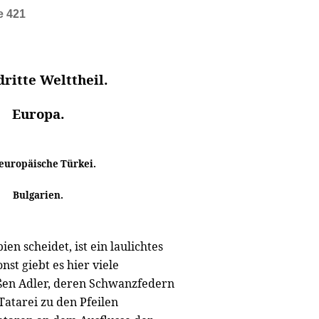
e 421
dritte Welttheil.
Europa.
 europäische Türkei.
Bulgarien.
n scheidet, ist ein laulichtes
nst giebt es hier viele
oßen Adler, deren Schwanzfedern
atarei zu den Pfeilen