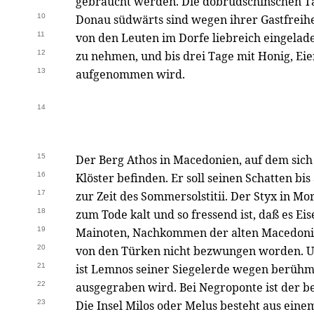
gebraucht werden. Die dobrudschinschen Ta
10
Donau südwärts sind wegen ihrer Gastfreihe
11
von den Leuten im Dorfe liebreich eingelade
12
zu nehmen, und bis drei Tage mit Honig, Ei
13
aufgenommen wird.
14
15
Der Berg Athos in Macedonien, auf dem sic
16
Klöster befinden. Er soll seinen Schatten bi
17
zur Zeit des Sommersolstitii. Der Styx in Mo
18
zum Tode kalt und so fressend ist, daß es Ei
19
Mainoten, Nachkommen der alten Macedonier
20
von den Türken nicht bezwungen worden. Un
21
ist Lemnos seiner Siegelerde wegen berühm
22
ausgegraben wird. Bei Negroponte ist der b
23
Die Insel Milos oder Melus besteht aus ei