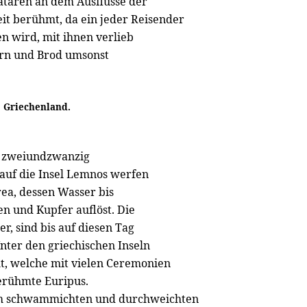
taren an dem Ausflusse der
it berühmt, da ein jeder Reisender
n wird, mit ihnen verlieb
ern und Brod umsonst
Griechenland.
h zweiundzwanzig
s auf die Insel Lemnos werfen
rea, dessen Wasser bis
sen und Kupfer auflöst. Die
, sind bis auf diesen Tag
ter den griechischen Inseln
t, welche mit vielen Ceremonien
erühmte Euripus.
nem schwammichten und durchweichten