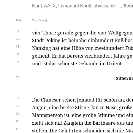
Kant: AA IX, Immanuel Kants physische ... ,
Seit
Zeile:
Text (Kant):
01
vier Thore gerade gegen die vier Weltgege
02
Stadt Peking ist beinahe einhundert Fuß ho
03
Nanking hat eine Höhe von zweihundert Fuß
04
getheilt. Er hat bereits vierhundert Jahre g
05
und ist das schönste Gebäude im Orient.
06
Sitten u
07
Die Chineser sehen Jemand für schön an, der 
08
Augen, eine breite Stirne, kurze Nase, groß
09
Mannsperson ist, eine grobe Stimme und ei
10
zieht sich mit Zänglein die Barthaare aus un
11
stehen. Die Gelehrten schneiden sich die Nä