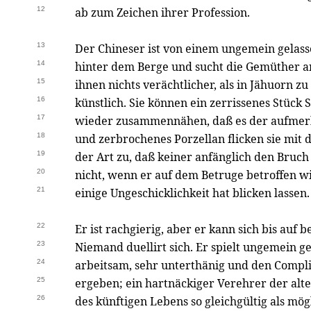
12
ab zum Zeichen ihrer Profession.
13
Der Chineser ist von einem ungemein gelass
14
hinter dem Berge und sucht die Gemüther an
15
ihnen nichts verächtlicher, als in Jähuorn 
16
künstlich. Sie können ein zerrissenes Stück 
17
wieder zusammennähen, daß es der aufmer
18
und zerbrochenes Porzellan flicken sie mi
19
der Art zu, daß keiner anfänglich den Bruch
20
nicht, wenn er auf dem Betruge betroffen wir
21
einige Ungeschicklichkeit hat blicken lassen.
22
Er ist rachgierig, aber er kann sich bis au
23
Niemand duellirt sich. Er spielt ungemein ger
24
arbeitsam, sehr unterthänig und den Comp
25
ergeben; ein hartnäckiger Verehrer der al
26
des künftigen Lebens so gleichgültig als mö