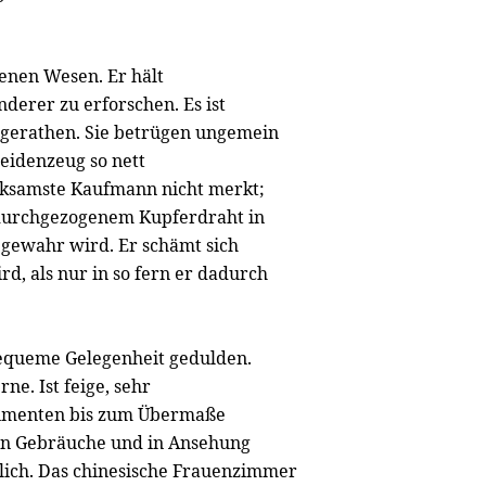
enen Wesen. Er hält
derer zu erforschen. Es ist
zu gerathen. Sie betrügen ungemein
Seidenzeug so nett
ksamste Kaufmann nicht merkt;
t durchgezogenem Kupferdraht in
 gewahr wird. Er schämt sich
d, als nur in so fern er dadurch
f bequeme Gelegenheit gedulden.
ne. Ist feige, sehr
limenten bis zum Übermaße
ten Gebräuche und in Ansehung
glich. Das chinesische Frauenzimmer