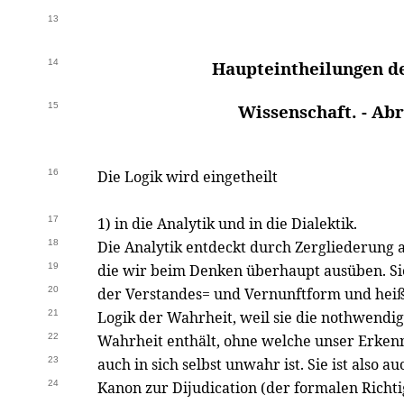
13
14
Haupteintheilungen der
15
Wissenschaft. - Ab
16
Die Logik wird eingetheilt
17
1) in die Analytik und in die Dialektik.
18
Die Analytik entdeckt durch Zergliederung 
19
die wir beim Denken überhaupt ausüben. Sie 
20
der Verstandes= und Vernunftform und heiß
21
Logik der Wahrheit, weil sie die nothwendig
22
Wahrheit enthält, ohne welche unser Erken
23
auch in sich selbst unwahr ist. Sie ist also au
24
Kanon zur Dijudication (der formalen Richti