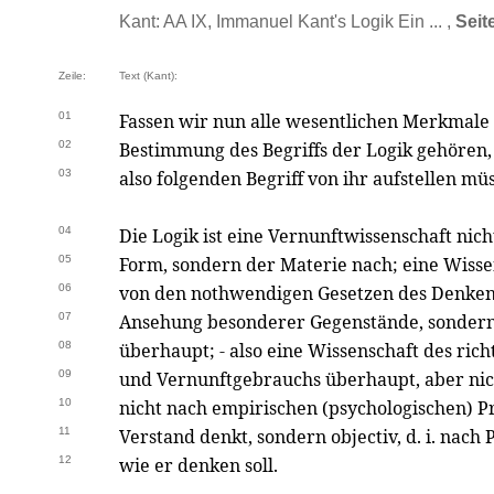
Kant: AA IX, Immanuel Kant's Logik Ein ... ,
Seit
Zeile:
Text (Kant):
01
Fassen wir nun alle wesentlichen Merkmale
02
Bestimmung des Begriffs der Logik gehören,
03
also folgenden Begriff von ihr aufstellen mü
04
Die Logik ist eine Vernunftwissenschaft nic
05
Form, sondern der Materie nach; eine Wissen
06
von den nothwendigen Gesetzen des Denkens
07
Ansehung besonderer Gegenstände, sondern
08
überhaupt; - also eine Wissenschaft des ric
09
und Vernunftgebrauchs überhaupt, aber nicht
10
nicht nach empirischen (psychologischen) Pr
11
Verstand denkt, sondern objectiv, d. i. nach P
12
wie er denken soll.