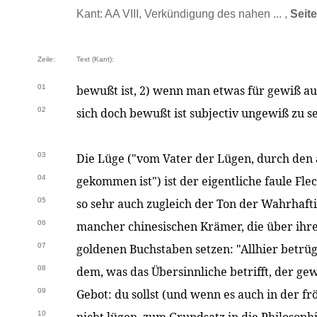
Kant: AA VIII, Verkündigung des nahen ... ,
Seit
Zeile:
Text (Kant):
01
bewußt ist, 2) wenn man etwas für gewiß a
02
sich doch bewußt ist subjectiv ungewiß zu se
03
Die Lüge ("vom Vater der Lügen, durch den a
04
gekommen ist") ist der eigentliche faule Fle
05
so sehr auch zugleich der Ton der Wahrhafti
06
mancher chinesischen Krämer, die über ihre
07
goldenen Buchstaben setzen: "Allhier betrü
08
dem, was das Übersinnliche betrifft, der gew
09
Gebot: du sollst (und wenn es auch in der 
10