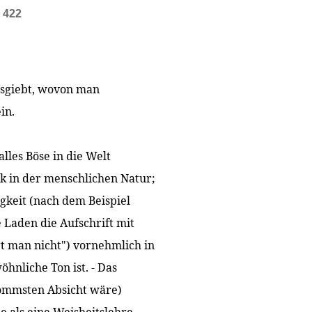
e 422
usgiebt, wovon man
in.
lles Böse in die Welt
ck in der menschlichen Natur;
gkeit (nach dem Beispiel
 Laden die Aufschrift mit
gt man nicht") vornehmlich in
öhnliche Ton ist. - Das
frömmsten Absicht wäre)