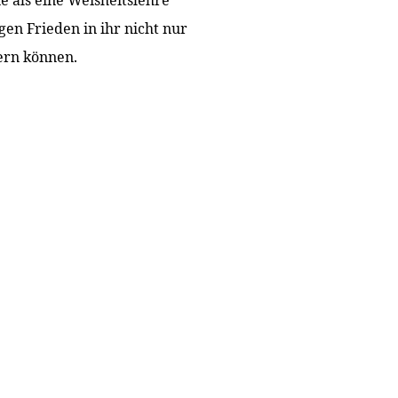
e als eine Weisheitslehre
en Frieden in ihr nicht nur
hern können.