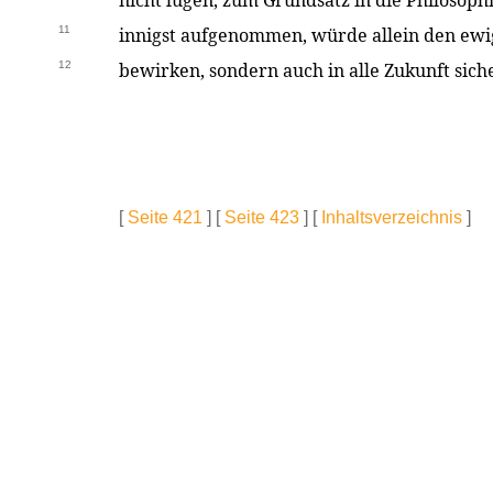
nicht lügen, zum Grundsatz in die Philosophi
11
innigst aufgenommen, würde allein den ewig
12
bewirken, sondern auch in alle Zukunft sic
[
Seite 421
] [
Seite 423
] [
Inhaltsverzeichnis
]