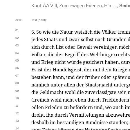
Kant: AA VIII, Zum ewigen Frieden. Ein ... ,
Seit
Zeile:
Text (Kant):
01
3. So wie die Natur weislich die Völker tren
02
jedes Staats und zwar selbst nach Gründen 
03
sich durch List oder Gewalt vereinigen möcht
04
Völker, die der Begriff des Weltbürgerrecht
05
und Krieg nicht würde gesichert haben, dur
06
Es ist der Handelsgeist, der mit dem Krieg
07
bestehen kann, und der früher oder später s
08
nämlich unter allen der Staatsmacht unter
09
die Geldmacht wohl die zuverlässigste sein 
10
(freilich wohl nicht eben durch Triebfedern
11
edlen Frieden zu befördern und, wo auch i
12
droht, ihn durch Vermittelungen abzuwehren,
13
deshalb im beständigen Bündnisse ständen;
14