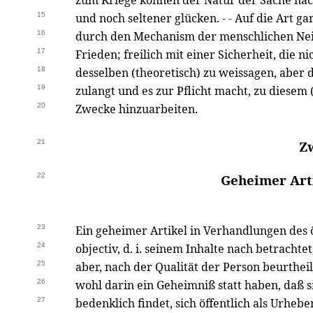
zum Kriege können der Natur der Sache nach
15
und noch seltener glücken. - - Auf die Art ga
16
durch den Mechanism der menschlichen Nei
17
Frieden; freilich mit einer Sicherheit, die ni
18
desselben (theoretisch) zu weissagen, aber 
19
zulangt und es zur Pflicht macht, zu diesem 
20
Zwecke hinzuarbeiten.
21
Zw
22
Geheimer Art
23
Ein geheimer Artikel in Verhandlungen des ö
24
objectiv, d. i. seinem Inhalte nach betrachte
25
aber, nach der Qualität der Person beurtheilt
26
wohl darin ein Geheimniß statt haben, daß s
27
bedenklich findet, sich öffentlich als Urheb