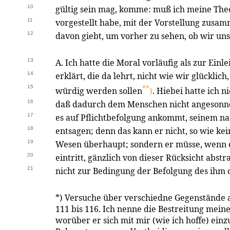
10
gültig sein mag, komme: muß ich meine Theo
11
vorgestellt habe, mit der Vorstellung zusa
12
davon giebt, um vorher zu sehen, ob wir un
13
A. Ich hatte die Moral vorläufig als zur Einl
14
erklärt, die da lehrt, nicht wie wir glücklic
15
**
würdig werden sollen
)
. Hiebei hatte ich
16
daß dadurch dem Menschen nicht angesonne
17
es auf Pflichtbefolgung ankommt, seinem nat
18
entsagen; denn das kann er nicht, so wie kei
19
Wesen überhaupt; sondern er müsse, wenn d
20
eintritt, gänzlich von dieser Rücksicht abst
21
nicht zur Bedingung der Befolgung des ihm
*) Versuche über verschiedne Gegenstände au
111 bis 116. Ich nenne die Bestreitung mei
worüber er sich mit mir (wie ich hoffe) ein