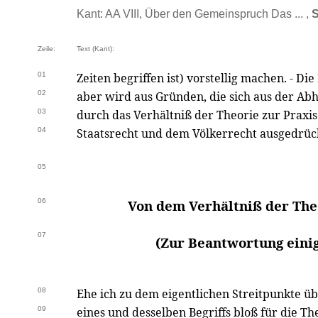
Kant: AA VIII, Über den Gemeinspruch Das ... ,
S
Zeile:
Text (Kant):
01
Zeiten begriffen ist) vorstellig machen. - D
02
aber wird aus Gründen, die sich aus der Ab
03
durch das Verhältniß der Theorie zur Praxis
04
Staatsrecht und dem Völkerrecht ausgedrüc
05
06
Von dem Verhältniß der Theo
07
(Zur Beantwortung einig
08
Ehe ich zu dem eigentlichen Streitpunkte ü
09
eines und desselben Begriffs bloß für die The